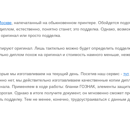
Москве
, напечатанный на обыкновенном принтере. Обойдется подоб
 диплом, естественно, понятно станет, это подделка. Однако, возмо
о оригинал или просто подделка.
пируют оригинал. Лишь тактильно можно будет определить подделк
ально диплом похож на оригинал и стоимость намного меньше, неже
торые мы изготавливаем на текущий день. Посетив наш сервис -
тут
енно нет, мы действительно изготавливаем качественные копии ди
инала. Применяем в ходе работы: бланки ГОЗНАК, элементы защиты
дорогая. Однако в итоге получите документ, он мгновенно сможет п
ть подделку. Тем не менее, конечно, трудоустраиваться с данным 