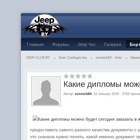
Главная
Форумы
Jeep Чат
Галерея
Бор
JEEP-CLUB.BY
→
Блог Сообщества
→
sonnick84' - блог
→
Какие
Какие дипломы можн
Автор:
sonnick84
, 10 January 2025 · 3705 прос
предоставить самого разного качества документы с 
что сначала нужно понять, какой именно документ т