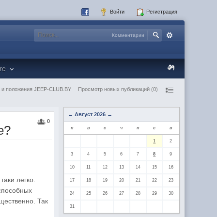
Войти
Регистрация
Комментарии
re
 и положения JEEP-CLUB.BY
Просмотр новых публикаций (0)
←
Август 2026
→
0
е?
п
в
с
ч
п
с
в
1
2
3
4
5
6
7
8
9
10
11
12
13
14
15
16
таки легко.
17
18
19
20
21
22
23
способных
24
25
26
27
28
29
30
ущественно. Так
31