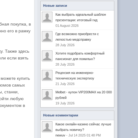
Новые записи
Как выбрать идеальный шаблон
презентации: итоговый гид
ная покупка, в
01 August 2026
жно его в рамку
Где возможно приобрести с
легкостью медсправку
28 July 2026
у. Также здесь
Хотите подобрать комфортный
ли если взять
пансионат для пожилых?
28 July 2026
Рецензия на инженерно-
, можете купить
техническую экспертизу
21 July 2026
пломов самых
, станки,
Melbet - купон VIP200MAX на 20 000
рублей
ройти любую
19 July 2026
документом в
Новые комментарии
Какое онлайн-казино сейчас лучше
выбрать новичку?
newuv
- Jul 14 2025 01:48 PM