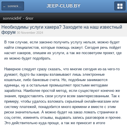
JEEP-CLUB.BY
← sonnick84' - блог
sonnick84' - блог
Необходимы услуги хакера? Заходите на наш известный
форум
30 November 2024
В том случае, если законно получить услугу нельзя, можно будет
найти специалистов, которые помощь окажут. Сегодня речь пойдет
насчет хакеров, опишем их услуги, а так же посоветуем проект, где
их можно будет подобрать.
Наверное следует сразу сказать, что многие сегодня из-за чего-то
думают, будто бы хакеры взламывают лишь электронные
кошельки, либо банковые счета. Но, подобным занимаются
единицы, ну а остальные промышляют простыми методами
заработка. Наиболее простой метод, если существуют конечно же
знания, предоставлять свои услуги всем заинтересованным. Так к
примеру, чтобы удалось взломать серьезный онлайн-магазин или
систему платежей, понадобится много времени и вместе с этим
риски значительные. А можно будет на заказ ломать странички в
соц сетях, изменять отзывы, выдавать запись разговоров и прочее.
Это действительно куда проще, а так же приносит в итоге