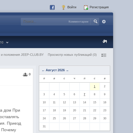
Войти
Регистрация
Комментарии
re
 и положения JEEP-CLUB.BY
Просмотр новых публикаций (0)
←
Август 2026
→
0
п
в
с
ч
п
с
в
1
2
3
4
5
6
7
8
9
10
11
12
13
14
15
16
на дом При
17
18
19
20
21
22
23
доставлять
24
25
26
27
28
29
30
ия. Приезд
31
. Почему