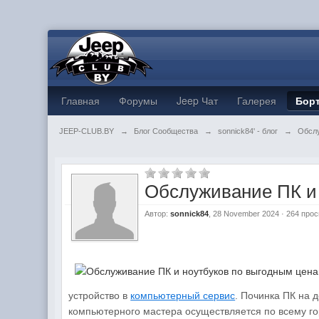
Главная
Форумы
Jeep Чат
Галерея
Бор
JEEP-CLUB.BY
→
Блог Сообщества
→
sonnick84' - блог
→
Обслу
Обслуживание ПК и
Автор:
sonnick84
, 28 November 2024 · 264 про
устройство в
компьютерный сервис
. Починка ПК на 
компьютерного мастера осуществляется по всему г