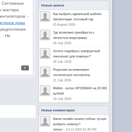
 - Системные
Новые записи
ы мастера
Как выбрать идеальный шаблон
ентиляторов. -
презентации: итоговый гид
ьютеров дома
01 August 2026
предпочтения.
Где возможно приобрести с
 - Не
легкостью медсправку
28 July 2026
Хотите подобрать комфортный
пансионат для пожилых?
28 July 2026
0
Рецензия на инженерно-
техническую экспертизу
21 July 2026
Melbet - купон VIP200MAX на 20 000
рублей
19 July 2026
Новые комментарии
Какое онлайн-казино сейчас лучше
выбрать новичку?
newuv
- Jul 14 2025 01:48 PM