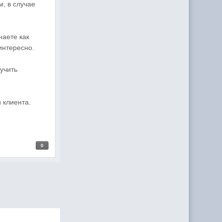
, в случае
наете как
интересно.
учить
 клиента.
0