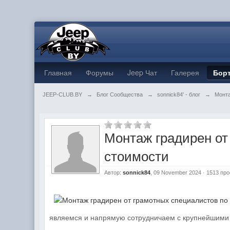
Главная
Форумы
Jeep Чат
Галерея
Бор
JEEP-CLUB.BY
→
Блог Сообщества
→
sonnick84' - блог
→
Монта
Монтаж градирен от
стоимости
Автор:
sonnick84
, 09 November 2024 · 1513 пр
являемся и напрямую сотрудничаем с крупнейшими