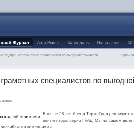
товой Журнал
Авто Рынок
Календарь
Наши люди
Mo
ж градирен от грамотных специалистов по выгодной стоимости
Правила
 грамотных специалистов по выгодно
осмотров
Больше 28 лет бренд ТермоГрад реализует к
вентиляторы серии ГРАД. Мы на самом деле 
 российскими компаниями.