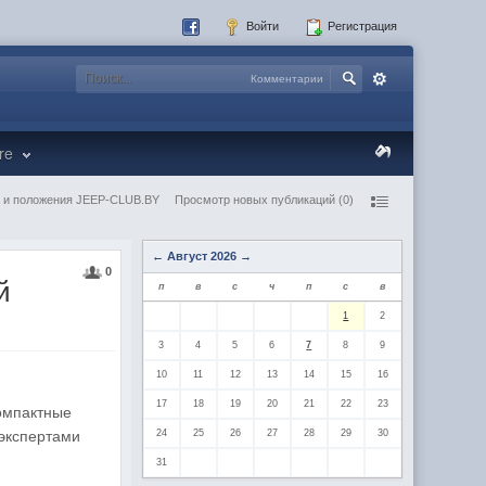
Войти
Регистрация
Комментарии
re
 и положения JEEP-CLUB.BY
Просмотр новых публикаций (0)
←
Август 2026
→
0
й
п
в
с
ч
п
с
в
1
2
3
4
5
6
7
8
9
10
11
12
13
14
15
16
17
18
19
20
21
22
23
омпактные
экспертами
24
25
26
27
28
29
30
31