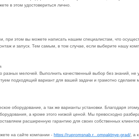
жете в этом удостовериться лично.
и, при этом вы можете написать нашим специалистам, что осуществ
онтаж и запуск. Тем самым, в том случае, если выберите нашу ком
я
о разных мелочей. Выполнить качественный выбор без знаний, не 
етуем подходящий вариант для вашей задачи и грамотно сделаем 
ское оборудование, а так же варианты установки. Благодаря этом
орудования, а кроме этого низкой ценой. Мы превосходно разбир
едоставляем расширенную гарантию для своих собственных клиентов
ожете на сайте компании -
https://rupromsnab.r...ompaktnye-grad/
, а 