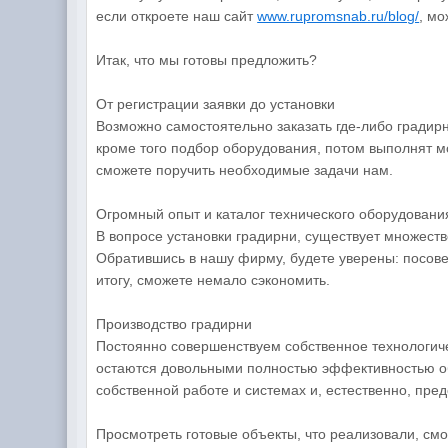
если откроете наш сайт
www.rupromsnab.ru/blog/
, мо
Итак, что мы готовы предложить?
От регистрации заявки до установки
Возможно самостоятельно заказать где-либо градирн
кроме того подбор оборудования, потом выполнят м
сможете поручить необходимые задачи нам.
Огромный опыт и каталог технического оборудовани
В вопросе установки градирни, существует множеств
Обратившись в нашу фирму, будете уверены: посов
итогу, сможете немало сэкономить.
Производство градирни
Постоянно совершенствуем собственное технологиче
остаются довольными полностью эффективностью об
собственной работе и системах и, естественно, пр
Просмотреть готовые объекты, что реализовали, см