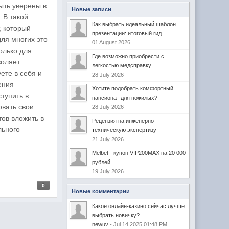
ыть уверены в
Новые записи
 В такой
Как выбрать идеальный шаблон
, который
презентации: итоговый гид
для многих это
01 August 2026
олько для
Где возможно приобрести с
воляет
легкостью медсправку
ете в себя и
28 July 2026
ения
Хотите подобрать комфортный
тупить в
пансионат для пожилых?
овать свои
28 July 2026
тов вложить в
Рецензия на инженерно-
льного
техническую экспертизу
21 July 2026
Melbet - купон VIP200MAX на 20 000
рублей
19 July 2026
0
Новые комментарии
Какое онлайн-казино сейчас лучше
выбрать новичку?
newuv
- Jul 14 2025 01:48 PM