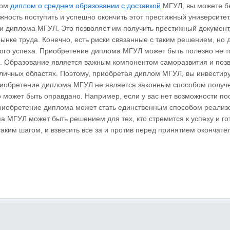
лом
диплом о среднем образовании с доставкой
МГУЛ, вы можете б
жность поступить и успешно окончить этот престижный университет.
и диплома МГУЛ. Это позволяет им получить престижный документ
нке труда. Конечно, есть риски связанные с таким решением, но 
ого успеха. Приобретение диплома МГУЛ может быть полезно не т
а. Образование является важным компонентом саморазвития и поз
зличных областях. Поэтому, приобретая диплом МГУЛ, вы инвестиру
приобретение диплома МГУЛ не является законным способом получ
 может быть оправдано. Например, если у вас нет возможности пос
приобретение диплома может стать единственным способом реализ
 МГУЛ может быть решением для тех, кто стремится к успеху и го
таким шагом, и взвесить все за и против перед принятием окончате
.