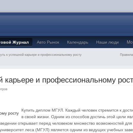
товой Журнал
Авто Рынок
Календарь
Наши люди
Mo
уть к успешной карьере и профессиональному росту
Правила
й карьере и профессиональному рос
отров
Купить диплом МГУЛ. Каждый человек стремится к дост
в своей жизни. Одним из способов достичь этой цели яв
аведении открывает перед человеком множество возможностей для
 университет леса (МГУЛ) является одним из ведущих учебных зав