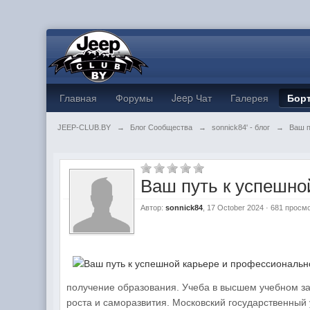
Главная
Форумы
Jeep Чат
Галерея
Бор
JEEP-CLUB.BY
→
Блог Сообщества
→
sonnick84' - блог
→
Ваш п
Ваш путь к успешно
Автор:
sonnick84
, 17 October 2024 · 681 просм
получение образования. Учеба в высшем учебном з
роста и саморазвития. Московский государственный