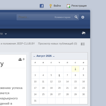
Войти
Регистрация
Комментарии
re
 и положения JEEP-CLUB.BY
Просмотр новых публикаций (0)
←
Август 2026
→
0
ту
п
в
с
ч
п
с
в
1
2
3
4
5
6
7
8
9
10
11
12
13
14
15
16
ижению успеха
17
18
19
20
21
22
23
ляется
24
25
26
27
28
29
30
 карьерного
31
едений в