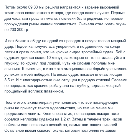
Потом около 09:30 мы решили направится к заранее выбранной
точке лова около южного створа, где всегда клюет лучше. Первые
два часа там прошли тяжело, поклевки были редкими, но первые
пробуждения рыбы начали проявляться. Сначала стал брать окунь
по 200-300 гр.
И вот ближе к обеду на одной из проводок я почувствовал мощный
удар. Подсечка получилась уверенной, и по давлению на конце
лески я сразу понял, что на крючке сидел трофейный судак. Бой с
судаком длился около 10 минут, за которые он то пыталась уйти в
глубину, то кружил под лодкой, чуть не сломав пополам мне
спиннинг. К счастью, в итоге эта эмоциональная борьба увенчалась
успехом и моей победой. На весах судак показал впечатляющие
3,5 кг. И с благодарностью был отпущен в родную стихию! Словами
не передать как красиво рыба ушла на глубину, сделав мощный
прощальный всплеск плавником.
После этого экземпляра я уже понимал, что все последующие
рыбы не принесут такого удовольствия, но тем не менее мы
продолжили ловить. Клев снова стих, но напарник вскоре тоже
обрался неплохим судаком на 1,2 кг. Затем в течение трех часов
поймали еще несколько незачётов, самых настоящих пикалей.
Остальное время скрасил окунь, который постоянно не давал