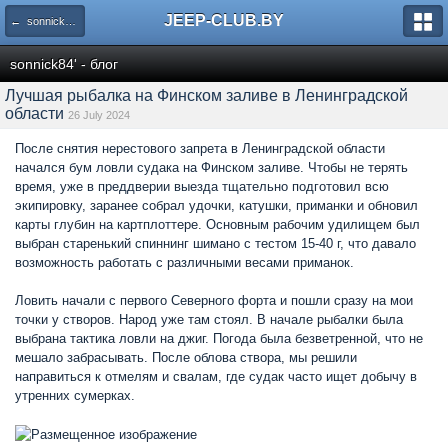
JEEP-CLUB.BY
← sonnick84' - блог
sonnick84' - блог
Лучшая рыбалка на Финском заливе в Ленинградской
области
26 July 2024
После снятия нерестового запрета в Ленинградской области
начался бум ловли судака на Финском заливе. Чтобы не терять
время, уже в преддверии выезда тщательно подготовил всю
экипировку, заранее собрал удочки, катушки, приманки и обновил
карты глубин на картплоттере. Основным рабочим удилищем был
выбран старенький спиннинг шимано с тестом 15-40 г, что давало
возможность работать с различными весами приманок.
Ловить начали с первого Северного форта и пошли сразу на мои
точки у створов. Народ уже там стоял. В начале рыбалки была
выбрана тактика ловли на джиг. Погода была безветренной, что не
мешало забрасывать. После облова створа, мы решили
направиться к отмелям и свалам, где судак часто ищет добычу в
утренних сумерках.