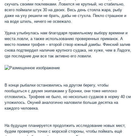
скучать своими поклевками. Ловился не крупный, но стабильно,
всего поймали штук 30 на двоих. Весь день стояла жара, рыбу
даже на уху решили не брать, дабы не стухла. Пекло страшное и
на воде штиль, ничего не освежало.
Удача улыбнулась нам благодаря правильному выбору времени и
места ловли, а также использованию проверенных приманок. А
место поимки трофея – второй створ южный дамбы. Финский залив
снова подтвердил наличие крупного судака, не хуже, чем в Ладоге,
где последние дни все так активно его ловили.
В конце рыбалки остановились на другом берегу, чтобы
пообщаться с двумя экипажами у Бронки, они тоже неплохо
отловились. Трофеев не было, но несколько судаков в норму 40 см
уложилось. Окуней аналогично наловили больше десятка на
каждого человека.
На будущее планируется продолжить исследование новых мест,
будем проверять точки с морской стороны, чтобы поймать ещё