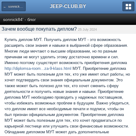
JEEP-CLUB.BY
← sonnick84' - блог
sonnick84' - блог
Зачем вообще покупать диплом?
25 July 2024
Купить диплом МУТ. Получить диплом МУТ - это возможность
расширить свои знания и навыки в выбранной сфере образования.
Многие люди мечтают о высшем образовании, но по разным
причинам не могут уделить этому достаточно времени и сил.
Именно поэтому существует возможность приобретения диплома
http://diplomsa-room...za-9-klass.html
МУТ. Приобретение диплома
МУТ может быть полезным для тех, кто уже имеет опыт работы, но
хочет подтвердить свои знания официальным документом. Это
также может быть полезно для тех, кто хочет сменить сферу
деятельности и получить новые знания и навыки. Приобретение
диплома МУТ необходимо проводить у надежных поставщиков,
чтобы избежать возможных проблем в будущем. Важно убедиться,
что диплом имеет все необходимые печати и подписи, чтобы он
был признан официальным документом. Приобретение диплома
МУТ может быть полезным для тех, кто хочет продвигаться по
карьерной лестнице или улучшить свои финансовые возможности.
Обладание дипломом МУТ может дать дополнительные