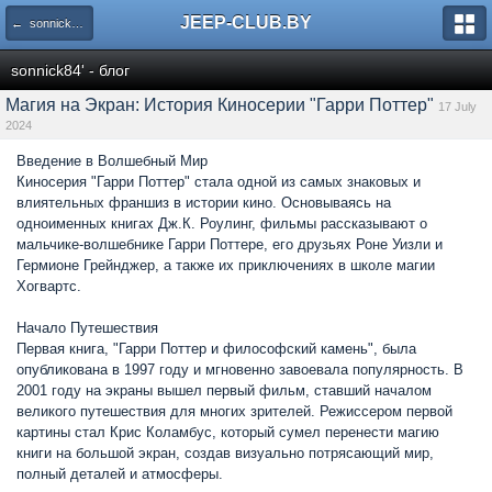
JEEP-CLUB.BY
← sonnick84' - блог
sonnick84' - блог
Магия на Экран: История Киносерии "Гарри Поттер"
17 July
2024
Введение в Волшебный Мир
Киносерия "Гарри Поттер" стала одной из самых знаковых и
влиятельных франшиз в истории кино. Основываясь на
одноименных книгах Дж.К. Роулинг, фильмы рассказывают о
мальчике-волшебнике Гарри Поттере, его друзьях Роне Уизли и
Гермионе Грейнджер, а также их приключениях в школе магии
Хогвартс.
Начало Путешествия
Первая книга, "Гарри Поттер и философский камень", была
опубликована в 1997 году и мгновенно завоевала популярность. В
2001 году на экраны вышел первый фильм, ставший началом
великого путешествия для многих зрителей. Режиссером первой
картины стал Крис Коламбус, который сумел перенести магию
книги на большой экран, создав визуально потрясающий мир,
полный деталей и атмосферы.