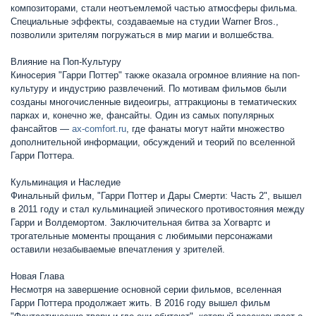
композиторами, стали неотъемлемой частью атмосферы фильма.
Специальные эффекты, создаваемые на студии Warner Bros.,
позволили зрителям погружаться в мир магии и волшебства.
Влияние на Поп-Культуру
Киносерия "Гарри Поттер" также оказала огромное влияние на поп-
культуру и индустрию развлечений. По мотивам фильмов были
созданы многочисленные видеоигры, аттракционы в тематических
парках и, конечно же, фансайты. Один из самых популярных
фансайтов —
ax-comfort.ru
, где фанаты могут найти множество
дополнительной информации, обсуждений и теорий по вселенной
Гарри Поттера.
Кульминация и Наследие
Финальный фильм, "Гарри Поттер и Дары Смерти: Часть 2", вышел
в 2011 году и стал кульминацией эпического противостояния между
Гарри и Волдемортом. Заключительная битва за Хогвартс и
трогательные моменты прощания с любимыми персонажами
оставили незабываемые впечатления у зрителей.
Новая Глава
Несмотря на завершение основной серии фильмов, вселенная
Гарри Поттера продолжает жить. В 2016 году вышел фильм