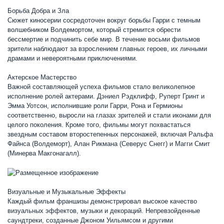
Борьба Добра и Зла
Сюжет киносерии сосредоточен вокруг борьбы Гарри с темным
волшебником Волдемортом, который стремится обрести
бессмертие и подчинить себе мир. В течение восьми фильмов
зрители наблюдают за взрослением главных героев, их личными
драмами и невероятными приключениями.
Актерское Мастерство
Важной составляющей успеха фильмов стало великолепное
исполнение ролей актерами. Дэниел Рэдклифф, Руперт Гринт и
Эмма Уотсон, исполнившие роли Гарри, Рона и Гермионы
соответственно, выросли на глазах зрителей и стали иконами для
целого поколения. Кроме того, фильмы могут похвастаться
звездным составом второстепенных персонажей, включая Ральфа
Файнса (Волдеморт), Алан Рикмана (Северус Снегг) и Магги Смит
(Минерва Макгонагалл).
Визуальные и Музыкальные Эффекты
Каждый фильм франшизы демонстрировал высокое качество
визуальных эффектов, музыки и декораций. Непревзойденные
саундтреки, созданные Джоном Уильямсом и другими