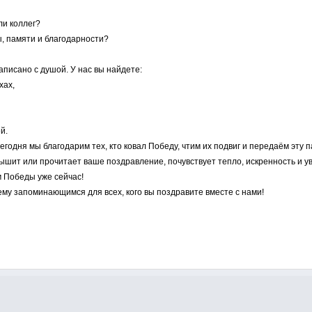
ли коллег?
, памяти и благодарности?
аписано с душой. У нас вы найдете:
хах,
й.
годня мы благодарим тех, кто ковал Победу, чтим их подвиг и передаём эту
лышит или прочитает ваше поздравление, почувствует тепло, искренность и у
 Победы уже сейчас!
ему запоминающимся для всех, кого вы поздравите вместе с нами!