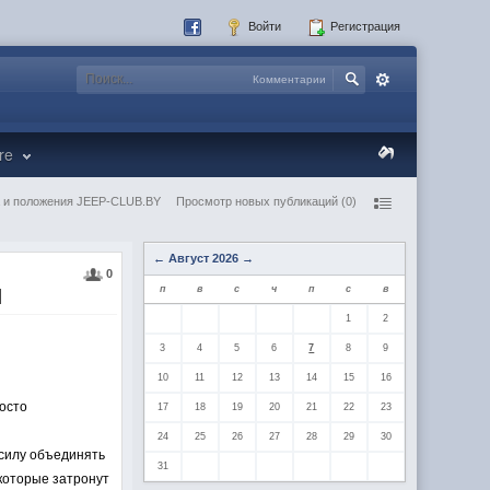
Войти
Регистрация
Комментарии
re
 и положения JEEP-CLUB.BY
Просмотр новых публикаций (0)
←
Август 2026
→
0
ы
п
в
с
ч
п
с
в
1
2
3
4
5
6
7
8
9
10
11
12
13
14
15
16
росто
17
18
19
20
21
22
23
24
25
26
27
28
29
30
 силу объединять
31
которые затронут