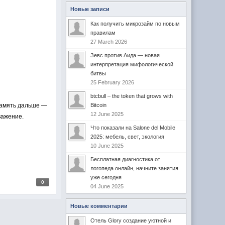
Новые записи
Как получить микрозайм по новым
правилам
27 March 2026
Зевс против Аида — новая
интерпретация мифологической
битвы
25 February 2026
btcbull – the token that grows with
 память дальше —
Bitcoin
12 June 2025
важение.
Что показали на Salone del Mobile
2025: мебель, свет, экология
10 June 2025
Бесплатная диагностика от
логопеда онлайн, начните занятия
уже сегодня
0
04 June 2025
Новые комментарии
Отель Glory создание уютной и