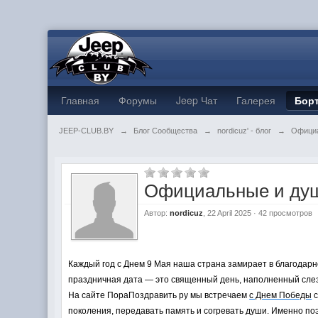
Главная
Форумы
Jeep Чат
Галерея
Бор
JEEP-CLUB.BY
→
Блог Сообщества
→
nordicuz' - блог
→
Официа
Официальные и душ
Автор:
nordicuz
, 22 April 2025 · 42 просмотров
Каждый год с Днем 9 Мая наша страна замирает в благодарно
праздничная дата — это священный день, наполненный слез
На сайте ПораПоздравить ру мы встречаем
с Днем Победы
с
поколения, передавать память и согревать души. Именно п