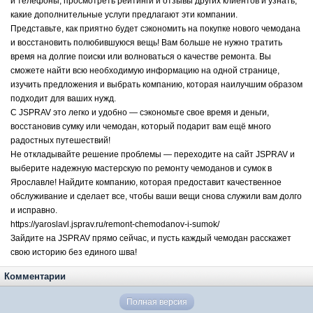
и телефоны, просмотреть рейтинги и отзывы других клиентов и узнать,
какие дополнительные услуги предлагают эти компании.
Представьте, как приятно будет сэкономить на покупке нового чемодана
и восстановить полюбившуюся вещь! Вам больше не нужно тратить
время на долгие поиски или волноваться о качестве ремонта. Вы
сможете найти всю необходимую информацию на одной странице,
изучить предложения и выбрать компанию, которая наилучшим образом
подходит для ваших нужд.
С JSPRAV это легко и удобно — сэкономьте свое время и деньги,
восстановив сумку или чемодан, который подарит вам ещё много
радостных путешествий!
Не откладывайте решение проблемы — переходите на сайт JSPRAV и
выберите надежную мастерскую по ремонту чемоданов и сумок в
Ярославле! Найдите компанию, которая предоставит качественное
обслуживание и сделает все, чтобы ваши вещи снова служили вам долго
и исправно.
https://yaroslavl.jsprav.ru/remont-chemodanov-i-sumok/
Зайдите на JSPRAV прямо сейчас, и пусть каждый чемодан расскажет
свою историю без единого шва!
Комментарии
Полная версия