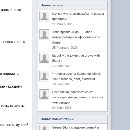
Новые записи
траны или за
Как получить микрозайм по новым
правилам
27 March 2026
Зевс против Аида — новая
интерпретация мифологической
 оперативно, с
битвы
25 February 2026
btcbull – the token that grows with
Bitcoin
12 June 2025
ро передать
Что показали на Salone del Mobile
2025: мебель, свет, экология
10 June 2025
ние к каждому
Бесплатная диагностика от
логопеда онлайн, начните занятия
уже сегодня
 точку планеты,
04 June 2025
Новые комментарии
доставить лучший
Отель Glory создание уютной и