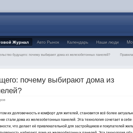
товой Журнал
Авто Рынок
Календарь
Наши люди
Mo
ельство будущего: почему выбирают дома из железобетонных панелей?
Правила
щего: почему выбирают дома из
нелей?
тров
том их долговечность и комфорт для жителей, становится всё более актуальн
е стали дома из железобетонных панелей. Эта технология сочетает в себе 
ности, что делает её привлекательной для застройщиков и покупателей жиль
пулярность набирают дома из железобетонных панелей. Эта технология объ