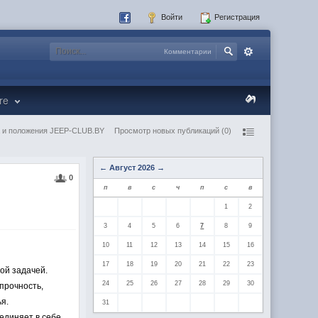
Войти
Регистрация
Комментарии
re
 и положения JEEP-CLUB.BY
Просмотр новых публикаций (0)
←
Август 2026
→
0
п
в
с
ч
п
с
в
1
2
3
4
5
6
7
8
9
10
11
12
13
14
15
16
17
18
19
20
21
22
23
ой задачей.
24
25
26
27
28
29
30
прочность,
я.
31
единяет в себе