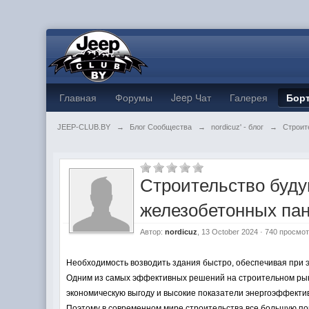
Главная
Форумы
Jeep Чат
Галерея
Бор
JEEP-CLUB.BY
→
Блог Сообщества
→
nordicuz' - блог
→
Строит
Строительство буду
железобетонных па
Автор:
nordicuz
, 13 October 2024 · 740 просмо
Необходимость возводить здания быстро, обеспечивая при э
Одним из самых эффективных решений на строительном рынк
экономическую выгоду и высокие показатели энергоэффектив
Поэтому в современном мире строительства все большую по