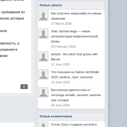
Новые записи
 требования по
Как получить микрозайм по новым
иалов, которые
правилам
27 March 2026
нное
Зевс против Аида — новая
интерпретация мифологической
битвы
овечность, а
25 February 2026
лучшения в
btcbull – the token that grows with
 всем
Bitcoin
12 June 2025
Что показали на Salone del Mobile
2025: мебель, свет, экология
10 June 2025
0
Бесплатная диагностика от
логопеда онлайн, начните занятия
уже сегодня
04 June 2025
Новые комментарии
Отель Glory создание уютной и