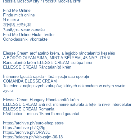
Russia Moscow city / Россия Москва сити
Find Me Online
Finde mich online
Я в сети
在网络上找到我
Знайдіть мене онлайн
Find Me Online Flickr Twitter
Odnoklassniki vkontakte
Elesse Cream arcfiatalító krém, a legjobb ránctalanító kezelés
A BŐRÖD OLYAN SIMA, MINT A SELYEM, 45 NAP UTÁN!
Ránctalanító krém ELESSE CREAM Európa hírei
ELLESSE CREAM Ránctalanító krém
Întinerire facială rapida - fără injecții sau operații
COMANDĂ ELESSE CREAM
To jeden z najlepszych zakupów, których dokonałam w całym swoim
życiu
Elesse Cream Hungary Ránctalanító krém
ELLESSE CREAM anti rid: întinerire naturală a feței la nivel intercelular
ELLESSE CREAM Romania
Fără botox – minus 15 ani în mod garantat
https://archive.ph/euro-shop.store
https://archive.ph/jQ2Ig
https://archive.ph/QRW3U
https://telegra.ph/Veb-zajm-06-18