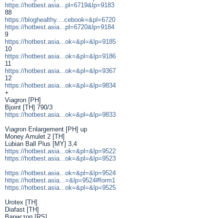
https://hotbest.asia...pl=6719&lp=9183
88
https://bloghealthy....cebook=&pl=6720
https://hotbest.asia...pl=6720&lp=9184
9
https://hotbest.asia...ok=&pl=&lp=9185
10
https://hotbest.asia...ok=&pl=&lp=9186
11
https://hotbest.asia...ok=&pl=&lp=9367
12
https://hotbest.asia...ok=&pl=&lp=9834
+
Viagron [PH]
Bjoint [TH] 790/3
https://hotbest.asia...ok=&pl=&lp=9833
Viagron Enlargement [PH] up
Money Amulet 2 [TH]
Lubian Ball Plus [MY] 3,4
https://hotbest.asia...ok=&pl=&lp=9522
https://hotbest.asia...ok=&pl=&lp=9523
https://hotbest.asia...ok=&pl=&lp=9524
https://hotbest.asia...=&lp=9524#form1
https://hotbest.asia...ok=&pl=&lp=9525
Urotex [TH]
Diafast [TH]
Варистоп [RS]