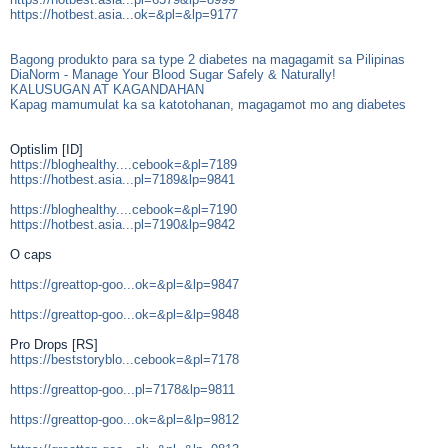
https://hotbest.asia...ok=&pl=&lp=9177
Bagong produkto para sa type 2 diabetes na magagamit sa Pilipinas
DiaNorm - Manage Your Blood Sugar Safely & Naturally!
KALUSUGAN AT KAGANDAHAN
Kapag mamumulat ka sa katotohanan, magagamot mo ang diabetes
Optislim [ID]
https://bloghealthy....cebook=&pl=7189
https://hotbest.asia...pl=7189&lp=9841
https://bloghealthy....cebook=&pl=7190
https://hotbest.asia...pl=7190&lp=9842
O caps
https://greattop-goo...ok=&pl=&lp=9847
https://greattop-goo...ok=&pl=&lp=9848
Pro Drops [RS]
https://beststoryblo...cebook=&pl=7178
https://greattop-goo...pl=7178&lp=9811
https://greattop-goo...ok=&pl=&lp=9812