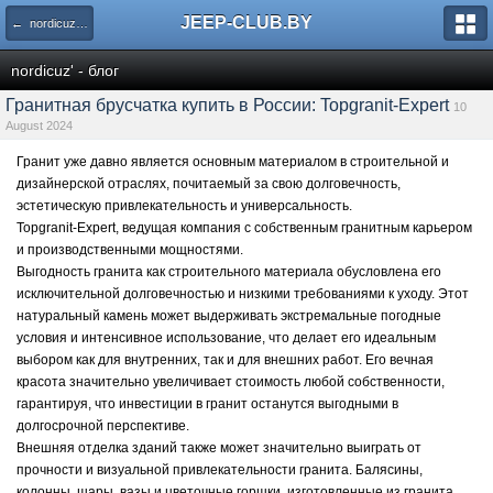
JEEP-CLUB.BY
← nordicuz' - блог
nordicuz' - блог
Гранитная брусчатка купить в России: Topgranit-Expert
10
August 2024
Гранит уже давно является основным материалом в строительной и
дизайнерской отраслях, почитаемый за свою долговечность,
эстетическую привлекательность и универсальность.
Topgranit-Expert, ведущая компания с собственным гранитным карьером
и производственными мощностями.
Выгодность гранита как строительного материала обусловлена ​​его
исключительной долговечностью и низкими требованиями к уходу. Этот
натуральный камень может выдерживать экстремальные погодные
условия и интенсивное использование, что делает его идеальным
выбором как для внутренних, так и для внешних работ. Его вечная
красота значительно увеличивает стоимость любой собственности,
гарантируя, что инвестиции в гранит останутся выгодными в
долгосрочной перспективе.
Внешняя отделка зданий также может значительно выиграть от
прочности и визуальной привлекательности гранита. Балясины,
колонны, шары, вазы и цветочные горшки, изготовленные из гранита,