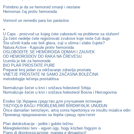
Potrebno je da se hemoroid smanji i nestane
Hemomax čaj protiv hemoroida
Vormixil un remedio para los parásitos
+
U Caps - proizvod uz kojeg ćete zaboraviti na probleme sa sluhom!
Za četiri nedelje ćete registrovati zvukove koje niste čuli dugo
Šta učiniti kada vas boli glava, zuji u ušima i slabo čujete?
Natura Active - Kapsule protiv hemoroida
OSLOBODITE SE HEMOROIDA ODMAH I ZAUVEK
OD HEMOROIDOV DO RAKA NA ČREVESU
Izumila je lek za hemoroide
BIO PLAR PROSTATE PURE
Preparat broj jedan za održavanje zdravlja prostate
VNETJE PROSTATE NI SAMO ZAČASNA BOLEČINA
metodologije lečenja prostatitisa
Normalizuje šećer u krvi i snižava holesterol Srbija
Normalizuje šećer u krvi i snižava holesterol Bosna i Hercegovina
Erodex Up Украина средство для улучшения потенции
TƏZYİQLƏ BAĞLI PROBLEMLƏRİ BİRDƏFƏLİK UNUDUN
Öncə damarları təmizləyin, artıq sonra hipertoniya və insultu müalicə edin
Производ предназначен за борба срещу простатит
Plan detoksikacije - jedite i gubite težinu
Méregtelenítési terv - egyen úgy, hogy közben fogyjon is
Piano di disintossicazione: mangia e dimagrisci!