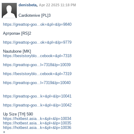
denisbeta
,
Apr 22 2025 11:18 PM
Cardiotenive [PL]3
https://greattop-goo...ok=&pl=&lp=9840
Артропан [RS]2
https://greattop-goo...ok=&pl=&lp=9779
Nautubone [MK]
https://beststoryblo...cebook=&pl=7318
https://greattop-goo...l=7318&lp=10039
https://beststoryblo...cebook=&pl=7319
https://greattop-goo...l=7319&lp=10040
https://greattop-goo...k=&pl=&lp=10041
https://greattop-goo...k=&pl=&lp=10042
Up Size [TH] 590
https://hotbest.asia...k=&pl=&lp=10034
https://hotbest.asia...k=&pl=&lp=10035
https://hotbest.asia...k=&pl=&lp=10036
+