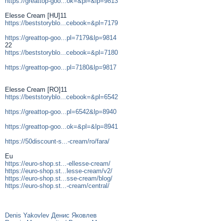
https://greattop-goo...ok=&pl=&lp=9813
Elesse Cream [HU]11
https://beststoryblo...cebook=&pl=7179
https://greattop-goo...pl=7179&lp=9814
22
https://beststoryblo...cebook=&pl=7180
https://greattop-goo...pl=7180&lp=9817
Elesse Cream [RO]11
https://beststoryblo...cebook=&pl=6542
https://greattop-goo...pl=6542&lp=8940
https://greattop-goo...ok=&pl=&lp=8941
https://50discount-s...-cream/ro/fara/
Eu
https://euro-shop.st...-ellesse-cream/
https://euro-shop.st...lesse-cream/v2/
https://euro-shop.st...sse-cream/blog/
https://euro-shop.st...-cream/central/
Denis Yakovlev Денис Яковлев