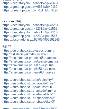
https://beststoryblo...cebook=&pl=6661
https://greattop-goo...pl=6661&lp=9119
https://greattop-goo...ok=&pl=&lp=9120
Go Slim [BA]
https://beststoryblo...cebook=&pl=8231
https://greattop-goo...l=8231&lp=11516
https://beststoryblo...cebook=&pl=8232
https://greattop-goo...l=8232&lp=11517
https://x.com/denisy...837054908891348
64127
https://euro-shop.st...elessecream-it/
http://flirt.denisyakovlev.ru/about
http://znakomstva.pr...enie68.ru/about
http://znakomstva.pr...ru/a-znakomstva
http://znakomstva.pr...68.ru/a-journal
http://znakomstva.pr...nie68.ru/a-news
http://znakomstva.pr...enie68.ru/a-rss
https://euro-shop.st...e/de/celebrity/
https://euro-shop.st...-shape/de/haar/
https://euro-shop.st...pe/de/institut/
https://euro-shop.st...shape/de/jimmy/
https://euro-shop.st...er-shape/de/v1/
https://euro-shop.st...er-shape/de/v2/
https://euro-shop.st...er-shape/de/v3/
https://hotbest.asia...pl=6579&lp=8999