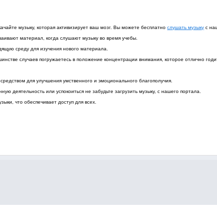
скачайте музыку, которая активизирует ваш мозг. Вы можете бесплатно
слушать музыку
с на
сваивают материал, когда слушают музыку во время учебы.
дящую среду для изучения нового материала.
шинстве случаев погружаетесь в положение концентрации внимания, которое отлично годи
средством для улучшения умственного и эмоционального благополучия.
нную деятельность или успокоиться не забудьте загрузить музыку, с нашего портала.
зыки, что обеспечивает доступ для всех.