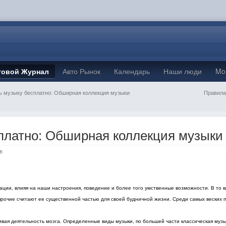
товой Журнал
Авто Рынок
Календарь
Наши люди
Mo
ь музыку бесплатно: Обширная коллекция музыки
Правила
платно: Обширная коллекция музыки
в
ции, влияя на наши настроения, поведение и более того умственные возможности. В то в
очие считают ее существенной частью для своей будничной жизни. Среди самых веских 
ивая деятельность мозга. Определенные виды музыки, по большей части классическая музы