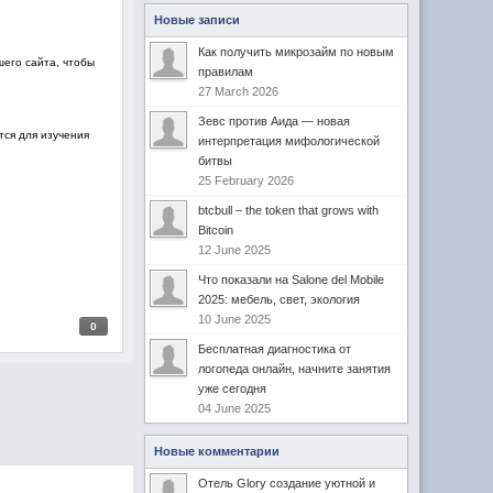
Новые записи
Как получить микрозайм по новым
шего сайта, чтобы
правилам
27 March 2026
Зевс против Аида — новая
тся для изучения
интерпретация мифологической
битвы
25 February 2026
btcbull – the token that grows with
Bitcoin
12 June 2025
Что показали на Salone del Mobile
2025: мебель, свет, экология
10 June 2025
0
Бесплатная диагностика от
логопеда онлайн, начните занятия
уже сегодня
04 June 2025
Новые комментарии
Отель Glory создание уютной и