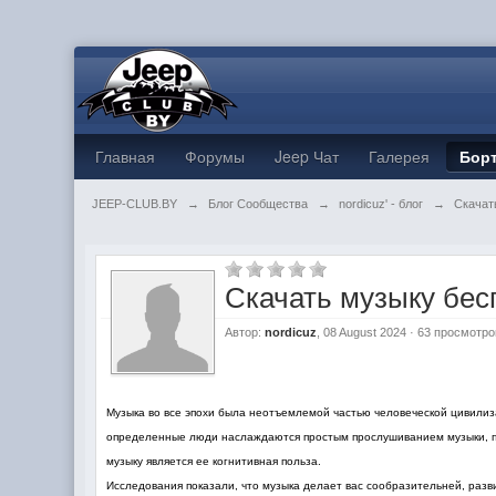
Главная
Форумы
Jeep Чат
Галерея
Бор
JEEP-CLUB.BY
→
Блог Сообщества
→
nordicuz' - блог
→
Скачат
Скачать музыку бес
Автор:
nordicuz
, 08 August 2024 · 63 просмотро
Музыка во все эпохи была неотъемлемой частью человеческой цивилиза
определенные люди наслаждаются простым прослушиванием музыки, пр
музыку является ее когнитивная польза.
Исследования показали, что музыка делает вас сообразительней, разв