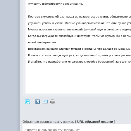
улучшить фокусировку и запоминание.
Поэтому в очередной раз, когда вы возьметесь за книги, обязательно 
улучшить успехи в учебе. Многие учащиеся отмечают, что они лучше у
Музыка помогает скрыть отвлекающий фоновый шум и сотворить подхо
Когда вы загружаете спокойную и инструментальную музыку, вы в боль
новой информации
Восстанавливающие влияния музыки очевидны, что делает ее мощным 
В связи с этим в следующий раз, когда вам необходимо усилить умстве
И знайте, что разработано множество способов бесплатной загрузки му
Обратные ссылки на эту запись
[
URL обратной ссылки
]
Обратных ссылок на эту запись нет