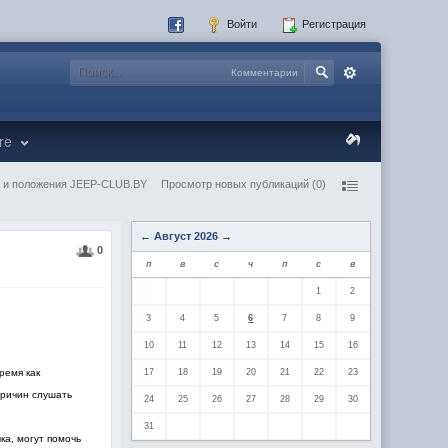
Войти
Регистрация
Комментарии
re
 и положения JEEP-CLUB.BY
Просмотр новых публикаций (0)
←
Август 2026
→
0
п
в
с
ч
п
с
в
1
2
3
4
5
6
7
8
9
10
11
12
13
14
15
16
ремя как
17
18
19
20
21
22
23
причин слушать
24
25
26
27
28
29
30
31
ка, могут помочь