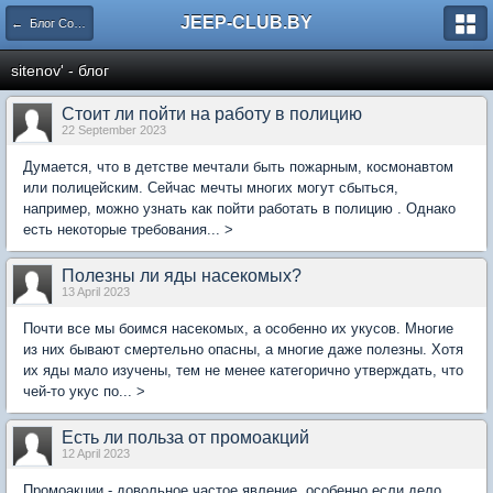
JEEP-CLUB.BY
← Блог Сообщества
sitenov' - блог
Стоит ли пойти на работу в полицию
22 September 2023
Думается, что в детстве мечтали быть пожарным, космонавтом
или полицейским. Сейчас мечты многих могут сбыться,
например, можно узнать как пойти работать в полицию . Однако
есть некоторые требования... >
Полезны ли яды насекомых?
13 April 2023
Почти все мы боимся насекомых, а особенно их укусов. Многие
из них бывают смертельно опасны, а многие даже полезны. Хотя
их яды мало изучены, тем не менее категорично утверждать, что
чей-то укус по... >
Есть ли польза от промоакций
12 April 2023
Промоакции - довольное частое явление, особенно если дело